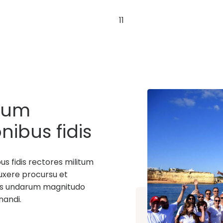
11
tum
nibus fidis
sera data
 fidis rectores militum
uxere procursu et
uius undarum magnitudo
nandi.