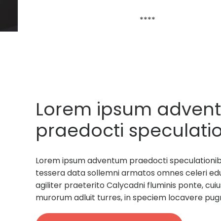
****
Lorem ipsum adven
praedocti speculatio
rectores militum tes
Lorem ipsum adventum praedocti speculationibus
sollemni armatos.
tessera data sollemni armatos omnes celeri ed
agiliter praeterito Calycadni fluminis ponte, c
murorum adluit turres, in speciem locavere pug