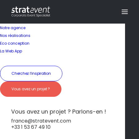
Notre agence
Nos réalisations
Eco conception
La Web App
Cherchez l’inspiration
Vous avez un projet ?
Escapade raffiné et
bien-être en Touraine
Vous avez un projet ? Parlons-en !
france@stratevent.com
+33 1 53 67 49 10
****