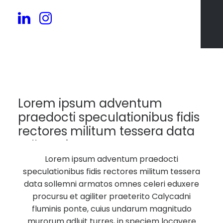
91
Lorem ipsum adventum
praedocti speculationibus fidis
rectores militum tessera data
sollemni armatos.
Lorem ipsum adventum praedocti
speculationibus fidis rectores militum tessera
data sollemni armatos omnes celeri eduxere
procursu et agiliter praeterito Calycadni
fluminis ponte, cuius undarum magnitudo
murorum adluit turres, in speciem locavere