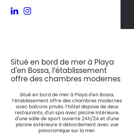
230
Situé en bord de mer à Playa
d'en Bossa, l’établissement
offre des chambres modernes
avec balcons privés. l’hôtel
dispose de deux restaurants,
Situé en bord de mer à Playa d'en Bossa,
l’établissement offre des chambres modernes
d'un spa avec piscine
avec balcons privés. l’hôtel dispose de deux
intérieure, d'une salle de sport
restaurants, d'un spa avec piscine intérieure,
d'une salle de sport ouverte 24h/24 et d'une
ouverte 24h/24 et d'une piscine
piscine extérieure à débordement avec vue
extérieure à débordement
panoramique sur la mer.