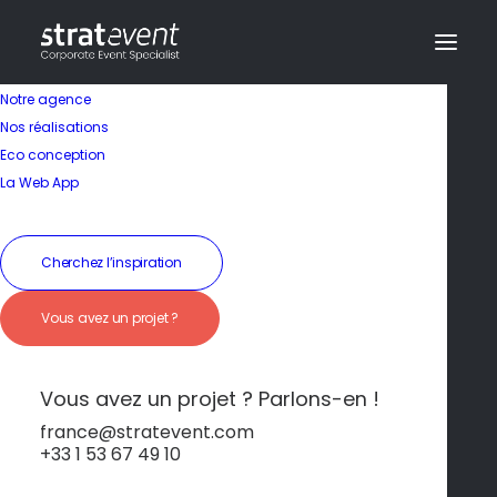
Notre agence
Nos réalisations
Eco conception
La Web App
Cherchez l’inspiration
Vous avez un projet ?
Évasion balnéaire à
Ibiza
Vous avez un projet ? Parlons-en !
france@stratevent.com
+33 1 53 67 49 10
****