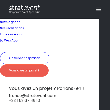
Notre agence
Nos réalisations
Eco conception
La Web App
Cherchez l’inspiration
Vous avez un projet ?
Évasion Balnéaire
entre Mer et Soleil
Vous avez un projet ? Parlons-en !
france@stratevent.com
+33 1 53 67 49 10
****