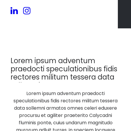
224
Lorem ipsum adventum
praedocti speculationibus fidis
rectores militum tessera data
sollemni armatos.
Lorem ipsum adventum praedocti
speculationibus fidis rectores militum tessera
data sollemni armatos omnes celeri eduxere
procursu et agiliter praeterito Calycadni
fluminis ponte, cuius undarum magnitudo
murorum adluit turres, in speciem locavere