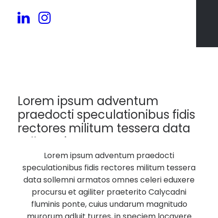
33
Lorem ipsum adventum
praedocti speculationibus fidis
rectores militum tessera data
sollemni armatos.
Lorem ipsum adventum praedocti
speculationibus fidis rectores militum tessera
data sollemni armatos omnes celeri eduxere
procursu et agiliter praeterito Calycadni
fluminis ponte, cuius undarum magnitudo
murorum adluit turres, in speciem locavere