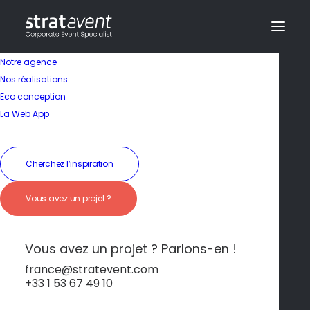
Notre agence
Nos réalisations
Eco conception
La Web App
Cherchez l’inspiration
Vous avez un projet ?
Évasion Cycladique
Chic
Vous avez un projet ? Parlons-en !
france@stratevent.com
+33 1 53 67 49 10
*****