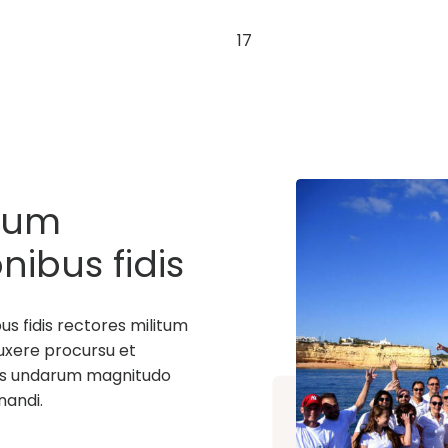
17
tum
nibus fidis
sera data
 fidis rectores militum
uxere procursu et
uius undarum magnitudo
nandi.