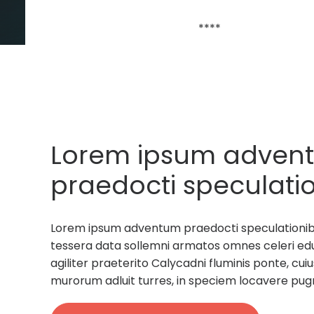
****
Lorem ipsum adven
praedocti speculatio
rectores militum tes
Lorem ipsum adventum praedocti speculationibus
sollemni armatos.
tessera data sollemni armatos omnes celeri ed
agiliter praeterito Calycadni fluminis ponte, c
murorum adluit turres, in speciem locavere pug