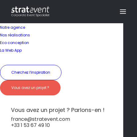
Notre agence
Nos réalisations
Eco conception
La Web App
Cherchez l’inspiration
Vous avez un projet ?
Évasion tranquille
entre lac et océan
Vous avez un projet ? Parlons-en !
france@stratevent.com
+33 1 53 67 49 10
***