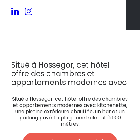
54
Situé à Hossegor, cet hôtel
offre des chambres et
appartements modernes avec
kitchenette, une piscine
extérieure chauffée, un bar et
Situé à Hossegor, cet hôtel offre des chambres
et appartements modernes avec kitchenette,
un parking privé. La plage
une piscine extérieure chauffée, un bar et un
centrale est à 900 mètres.
parking privé. La plage centrale est à 900
mètres.