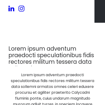
124
Lorem ipsum adventum
praedocti speculationibus fidis
rectores militum tessera data
sollemni armatos.
Lorem ipsum adventum praedocti
speculationibus fidis rectores militum tessera
data sollemni armatos omnes celeri eduxere
procursu et agiliter praeterito Calycadni
fluminis ponte, cuius undarum magnitudo
murorum adluit turres, in speciem locavere