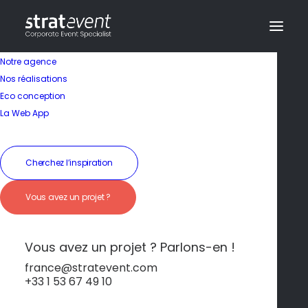
Notre agence
Nos réalisations
Eco conception
La Web App
Cherchez l’inspiration
Vous avez un projet ?
Falaises, Océan &
Sérénité
Vous avez un projet ? Parlons-en !
france@stratevent.com
+33 1 53 67 49 10
****