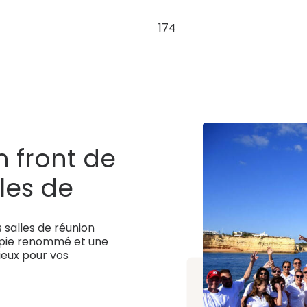
174
 front de
les de
 équipées,
salles de réunion
hérapie
apie renommé et une
ieux pour vos
sine
ant un