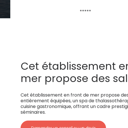
*****
Cet établissement en
mer propose des sal
réunion entièrement
Cet établissement en front de mer propose des 
un spa de thalassot
entièrement équipées, un spa de thalassothér
cuisine gastronomique, offrant un cadre prestig
renommé et une cui
séminaires.
gastronomique, offr