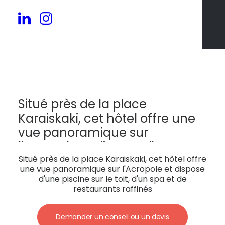
276
Situé près de la place
Karaiskaki, cet hôtel offre une
vue panoramique sur
l'Acropole et dispose d'une
piscine sur le toit, d'un spa et
Situé près de la place Karaiskaki, cet hôtel offre
une vue panoramique sur l'Acropole et dispose
de restaurants raffinés
d'une piscine sur le toit, d'un spa et de
restaurants raffinés
Demander un conseil ou un devis