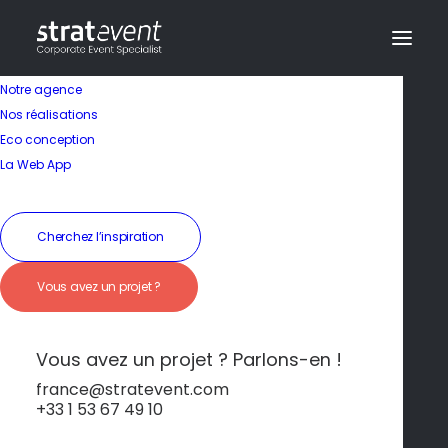
Notre agence
Nos réalisations
Eco conception
La Web App
Cherchez l’inspiration
Luxe abordable au
Vous avez un projet ?
cœur historique
d'Athènes
Vous avez un projet ? Parlons-en !
france@stratevent.com
+33 1 53 67 49 10
*****