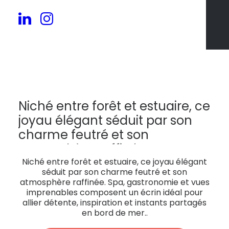
130
Niché entre forêt et estuaire, ce
joyau élégant séduit par son
charme feutré et son
atmosphère raffinée. Spa,
gastronomie et vues
Niché entre forêt et estuaire, ce joyau élégant
séduit par son charme feutré et son
imprenables composent un
atmosphère raffinée. Spa, gastronomie et vues
écrin idéal pour allier détente,
imprenables composent un écrin idéal pour
allier détente, inspiration et instants partagés
inspiration et instants partagés
en bord de mer..
en bord de mer..