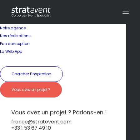
Notre agence
Nos réalisations
Eco conception
La Web App
Cherchez l’inspiration
Vous avez un projet ?
Luxe et bien-être sur
la Côte d'Opale
Vous avez un projet ? Parlons-en !
france@stratevent.com
+33 1 53 67 49 10
****