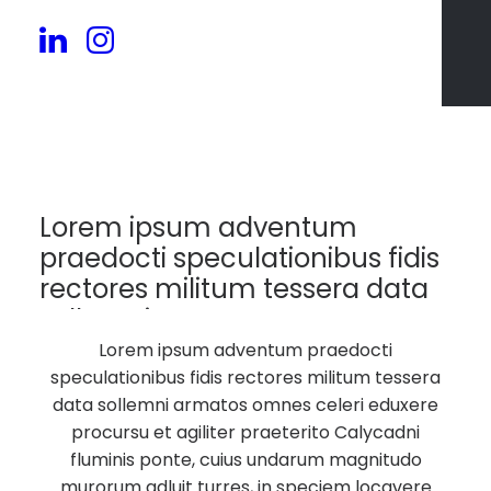
249
Lorem ipsum adventum
praedocti speculationibus fidis
rectores militum tessera data
sollemni armatos.
Lorem ipsum adventum praedocti
speculationibus fidis rectores militum tessera
data sollemni armatos omnes celeri eduxere
procursu et agiliter praeterito Calycadni
fluminis ponte, cuius undarum magnitudo
murorum adluit turres, in speciem locavere