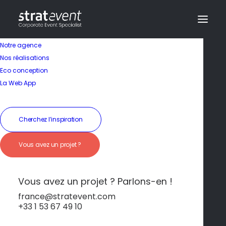
Notre agence
Nos réalisations
Eco conception
La Web App
Cherchez l’inspiration
Vous avez un projet ?
Luxe saharien au
cœur de la kasbah
Vous avez un projet ? Parlons-en !
france@stratevent.com
+33 1 53 67 49 10
*****