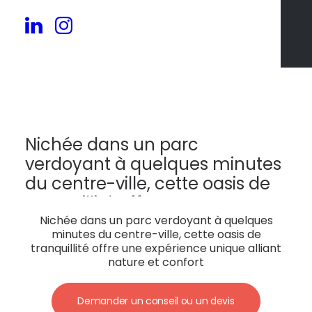
59
Nichée dans un parc
verdoyant à quelques minutes
du centre-ville, cette oasis de
tranquillité offre une
expérience unique alliant
Nichée dans un parc verdoyant à quelques
minutes du centre-ville, cette oasis de
nature et confort
tranquillité offre une expérience unique alliant
nature et confort
Demander un conseil ou un devis