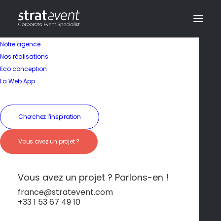
Notre agence
Nos réalisations
Eco conception
La Web App
Cherchez l’inspiration
Vous avez un projet ?
Modernité et nature
au cœur du Touquet
Vous avez un projet ? Parlons-en !
france@stratevent.com
+33 1 53 67 49 10
****