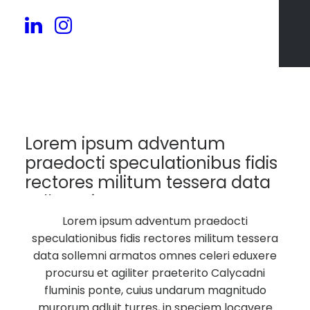
11
Lorem ipsum adventum
praedocti speculationibus fidis
rectores militum tessera data
sollemni armatos.
Lorem ipsum adventum praedocti
speculationibus fidis rectores militum tessera
data sollemni armatos omnes celeri eduxere
procursu et agiliter praeterito Calycadni
fluminis ponte, cuius undarum magnitudo
murorum adluit turres, in speciem locavere