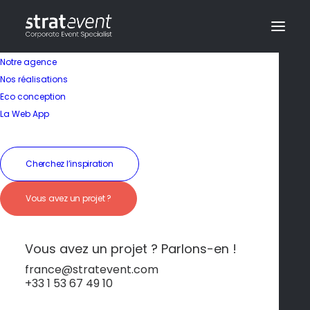
Notre agence
Nos réalisations
Eco conception
La Web App
Cherchez l’inspiration
Vous avez un projet ?
Oasis Volcanique &
Bien-Être
Vous avez un projet ? Parlons-en !
france@stratevent.com
+33 1 53 67 49 10
*****