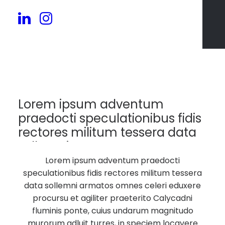
30
Lorem ipsum adventum
praedocti speculationibus fidis
rectores militum tessera data
sollemni armatos.
Lorem ipsum adventum praedocti
speculationibus fidis rectores militum tessera
data sollemni armatos omnes celeri eduxere
procursu et agiliter praeterito Calycadni
fluminis ponte, cuius undarum magnitudo
murorum adluit turres, in speciem locavere