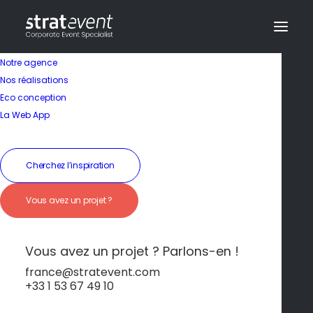
Notre agence
Nos réalisations
Eco conception
La Web App
Cherchez l’inspiration
Vous avez un projet ?
Raffinement au Vert
Vous avez un projet ? Parlons-en !
france@stratevent.com
+33 1 53 67 49 10
***