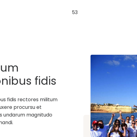
53
tum
nibus fidis
sera data
 fidis rectores militum
uxere procursu et
uius undarum magnitudo
nandi.