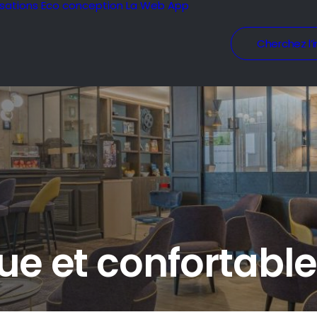
isations
Eco conception
La Web App
Cherchez l’i
que et confortabl