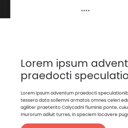
****
Lorem ipsum adven
praedocti speculatio
rectores militum tes
Lorem ipsum adventum praedocti speculationibus
sollemni armatos.
tessera data sollemni armatos omnes celeri ed
agiliter praeterito Calycadni fluminis ponte, c
murorum adluit turres, in speciem locavere pug