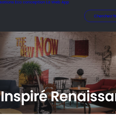
isations
Eco conception
La Web App
Cherchez l’i
t Inspiré Renaiss