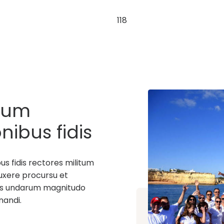
118
tum
nibus fidis
sera data
 fidis rectores militum
uxere procursu et
uius undarum magnitudo
nandi.