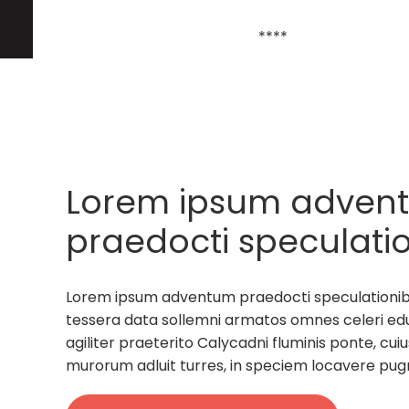
****
Lorem ipsum adven
praedocti speculatio
rectores militum tes
Lorem ipsum adventum praedocti speculationibus
sollemni armatos.
tessera data sollemni armatos omnes celeri ed
agiliter praeterito Calycadni fluminis ponte, c
murorum adluit turres, in speciem locavere pug