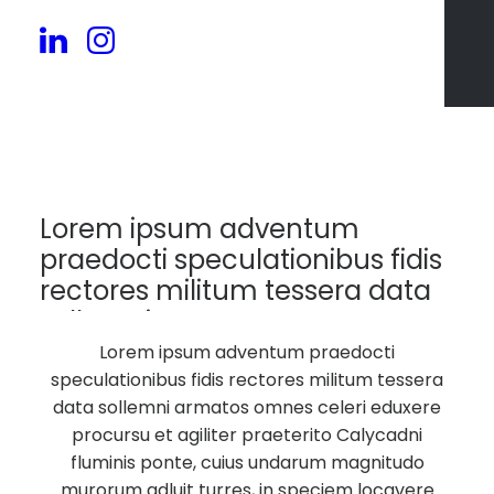
100
Lorem ipsum adventum
praedocti speculationibus fidis
rectores militum tessera data
sollemni armatos.
Lorem ipsum adventum praedocti
speculationibus fidis rectores militum tessera
data sollemni armatos omnes celeri eduxere
procursu et agiliter praeterito Calycadni
fluminis ponte, cuius undarum magnitudo
murorum adluit turres, in speciem locavere