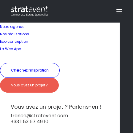
Notre agence
Nos réalisations
Eco conception
La Web App
Cherchez l’inspiration
Vous avez un projet ?
Séjour élégant au
cœur de Tours
Vous avez un projet ? Parlons-en !
france@stratevent.com
+33 1 53 67 49 10
****