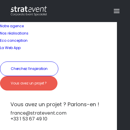
Notre agence
Nos réalisations
Eco conception
La Web App
Cherchez l’inspiration
Séjour moderne dans
Vous avez un projet ?
le quartier de
Poblenou
Vous avez un projet ? Parlons-en !
france@stratevent.com
+33 1 53 67 49 10
****