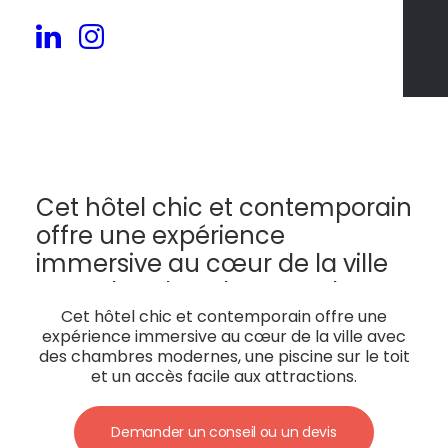
153
Cet hôtel chic et contemporain
offre une expérience
immersive au cœur de la ville
avec des chambres modernes,
une piscine sur le toit et un
Cet hôtel chic et contemporain offre une
expérience immersive au cœur de la ville avec
accès facile aux attractions.
des chambres modernes, une piscine sur le toit
et un accès facile aux attractions.
Demander un conseil ou un devis