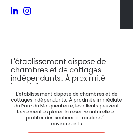
24
L'établissement dispose de
chambres et de cottages
indépendants,. À proximité
immédiate du Parc du
Marquenterre, les clients
L'établissement dispose de chambres et de
cottages indépendants,. À proximité immédiate
peuvent facilement explorer la
du Parc du Marquenterre, les clients peuvent
réserve naturelle et profiter des
facilement explorer la réserve naturelle et
profiter des sentiers de randonnée
sentiers de randonnée
environnants
environnants