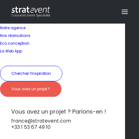
Notre agence
Nos réalisations
Eco conception
La Web App
Cherchez l’inspiration
Séjour nature au
Vous avez un projet ?
cœur de la Baie de
Somme
Vous avez un projet ? Parlons-en !
france@stratevent.com
+33 1 53 67 49 10
***