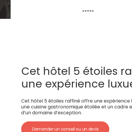
*****
Cet hôtel 5 étoiles ra
une expérience lux
un spa, une cuisine
Cet hôtel 5 étoiles raffiné offre une expérience
gastronomique étoil
une cuisine gastronomique étoilée et un cadre
d’un domaine d’exception.
cadre enchanteur 
Demander un conseil ou un devis