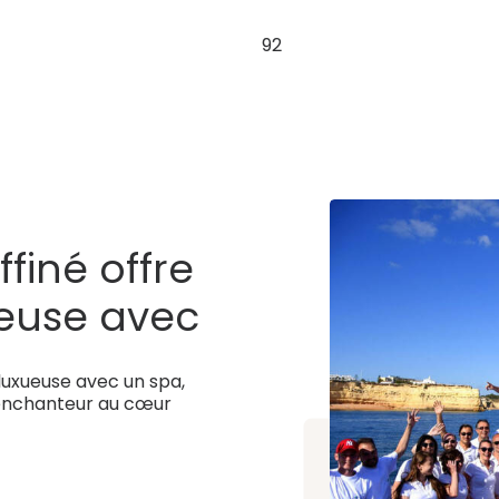
92
ffiné offre
ueuse avec
 luxueuse avec un spa,
ée et un
 enchanteur au cœur
au cœur