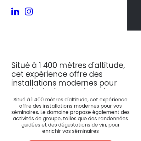
18
Situé à 1 400 mètres d'altitude,
cet expérience offre des
installations modernes pour
vos séminaires. Le domaine
propose également des
Situé à 1 400 mètres d'altitude, cet expérience
offre des installations modernes pour vos
activités de groupe, telles que
séminaires. Le domaine propose également des
des randonnées guidées et des
activités de groupe, telles que des randonnées
guidées et des dégustations de vin, pour
dégustations de vin, pour
enrichir vos séminaires
enrichir vos séminaires