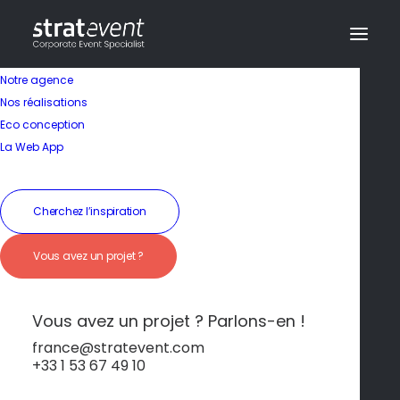
Notre agence
Nos réalisations
Eco conception
La Web App
Cherchez l’inspiration
Séminaires immersifs
Vous avez un projet ?
au cœur des Alpes
suisses
Vous avez un projet ? Parlons-en !
france@stratevent.com
+33 1 53 67 49 10
*****