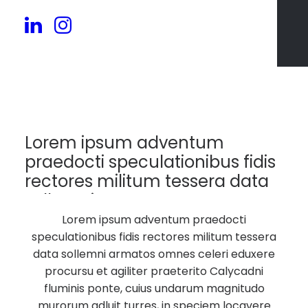
160
Lorem ipsum adventum
praedocti speculationibus fidis
rectores militum tessera data
sollemni armatos.
Lorem ipsum adventum praedocti
speculationibus fidis rectores militum tessera
data sollemni armatos omnes celeri eduxere
procursu et agiliter praeterito Calycadni
fluminis ponte, cuius undarum magnitudo
murorum adluit turres, in speciem locavere