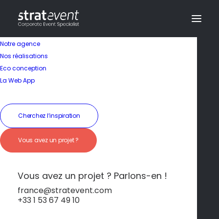
Notre agence
Nos réalisations
Eco conception
La Web App
Cherchez l’inspiration
Vous avez un projet ?
Sérénité industrielle
au fil du fleuve
Vous avez un projet ? Parlons-en !
france@stratevent.com
+33 1 53 67 49 10
*****