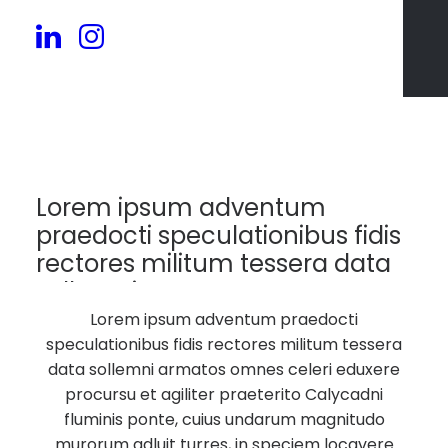
81
Lorem ipsum adventum
praedocti speculationibus fidis
rectores militum tessera data
sollemni armatos.
Lorem ipsum adventum praedocti
speculationibus fidis rectores militum tessera
data sollemni armatos omnes celeri eduxere
procursu et agiliter praeterito Calycadni
fluminis ponte, cuius undarum magnitudo
murorum adluit turres, in speciem locavere