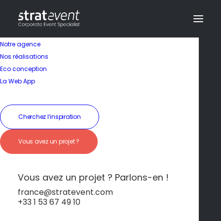
Notre agence
Nos réalisations
Eco conception
La Web App
Cherchez l’inspiration
Vous avez un projet ?
Une escapade
citadine raffinée
Vous avez un projet ? Parlons-en !
france@stratevent.com
+33 1 53 67 49 10
****