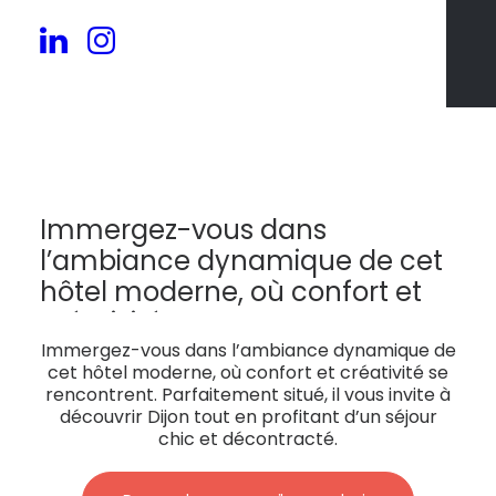
94
Immergez-vous dans
l’ambiance dynamique de cet
hôtel moderne, où confort et
créativité se rencontrent.
Parfaitement situé, il vous invite
Immergez-vous dans l’ambiance dynamique de
cet hôtel moderne, où confort et créativité se
à découvrir Dijon tout en
rencontrent. Parfaitement situé, il vous invite à
profitant d’un séjour chic et
découvrir Dijon tout en profitant d’un séjour
chic et décontracté.
décontracté.