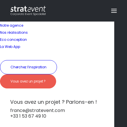
Notre agence
Nos réalisations
Eco conception
La Web App
Cherchez l’inspiration
Vous avez un projet ?
Vibrance et design
moderne
Vous avez un projet ? Parlons-en !
france@stratevent.com
+33 1 53 67 49 10
****