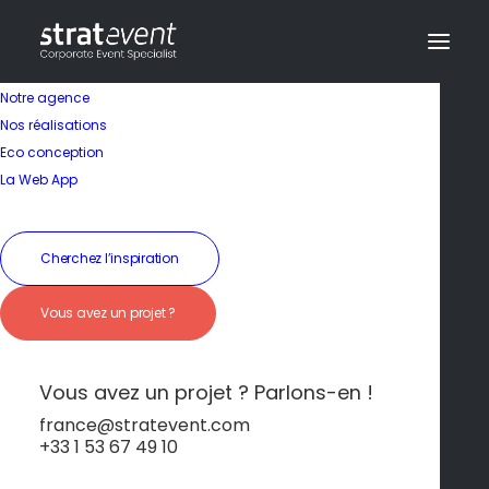
Notre agence
Nos réalisations
Eco conception
La Web App
Cherchez l’inspiration
Vous avez un projet ?
Vue féerique sur le
port de Sliema
Vous avez un projet ? Parlons-en !
france@stratevent.com
+33 1 53 67 49 10
****