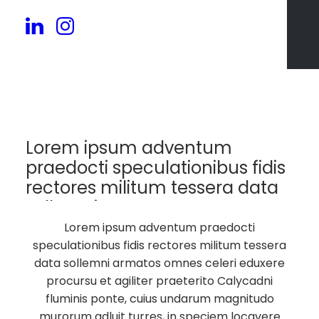
76
Lorem ipsum adventum
praedocti speculationibus fidis
rectores militum tessera data
sollemni armatos.
Lorem ipsum adventum praedocti
speculationibus fidis rectores militum tessera
data sollemni armatos omnes celeri eduxere
procursu et agiliter praeterito Calycadni
fluminis ponte, cuius undarum magnitudo
murorum adluit turres, in speciem locavere