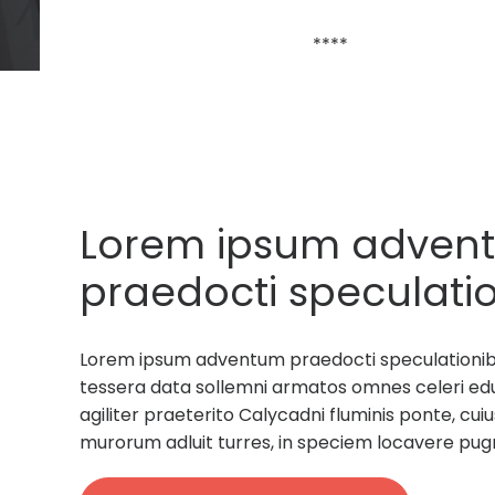
****
Lorem ipsum adven
praedocti speculatio
rectores militum tes
Lorem ipsum adventum praedocti speculationibus
sollemni armatos.
tessera data sollemni armatos omnes celeri ed
agiliter praeterito Calycadni fluminis ponte, c
murorum adluit turres, in speciem locavere pug