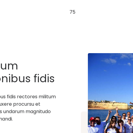
75
tum
nibus fidis
sera data
 fidis rectores militum
uxere procursu et
uius undarum magnitudo
nandi.