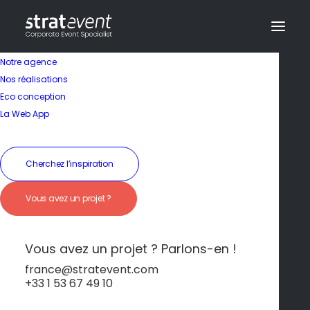
Notre agence
Nos réalisations
Eco conception
La Web App
Cherchez l’inspiration
Vue sur l’Atlantique &
Vous avez un projet ?
Sérénité
Montagnarde
Vous avez un projet ? Parlons-en !
france@stratevent.com
+33 1 53 67 49 10
****