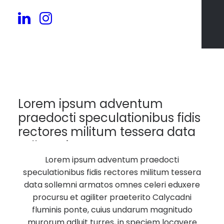
45
Lorem ipsum adventum
praedocti speculationibus fidis
rectores militum tessera data
sollemni armatos.
Lorem ipsum adventum praedocti
speculationibus fidis rectores militum tessera
data sollemni armatos omnes celeri eduxere
procursu et agiliter praeterito Calycadni
fluminis ponte, cuius undarum magnitudo
murorum adluit turres, in speciem locavere