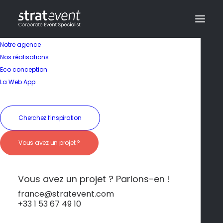
Notre agence
Nos réalisations
Eco conception
Engagés et
La Web App
responsables
Cherchez l’inspiration
17 février 2026
|
By
dev@creazy.fr
Vous avez un projet ?
Des événements qui ont du sens.Du choix des
prestataires à la gestion du bilan carbone, nous
proposons des solutions adaptées à vos valeurs
Vous avez un projet ? Parlons-en !
et à votre impact.
france@stratevent.com
+33 1 53 67 49 10