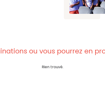
inations
ou
vous
pourrez
en
pro
Rien trouvé.