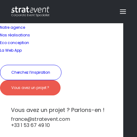
Notre agence
Nos réalisations
Eco conception
La Web App
Cherchez l’inspiration
Vous avez un projet ?
Body rafting dans les
gorges de l'Alcantara
Vous avez un projet ? Parlons-en !
france@stratevent.com
+33 1 53 67 49 10
Team-building