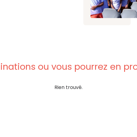
inations
ou
vous
pourrez
en
pro
Rien trouvé.