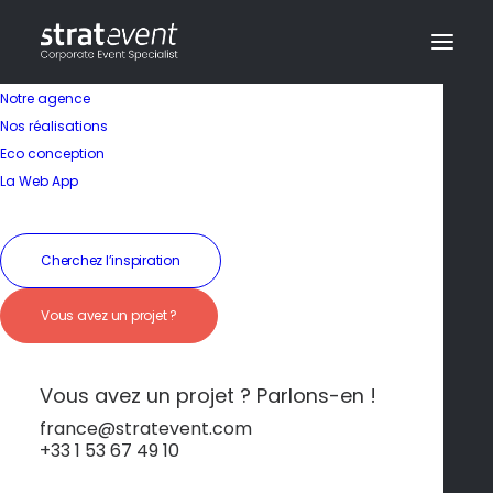
Notre agence
Nos réalisations
Eco conception
La Web App
Cherchez l’inspiration
Vous avez un projet ?
Char à voile
Vous avez un projet ? Parlons-en !
france@stratevent.com
+33 1 53 67 49 10
Team-building