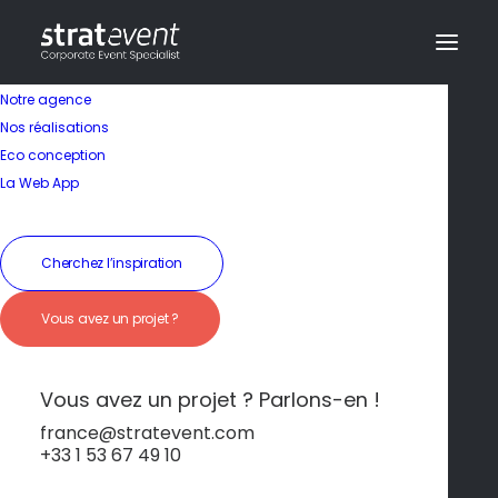
Notre agence
Nos réalisations
Eco conception
La Web App
Cherchez l’inspiration
Construction d'Igloo –
Vous avez un projet ?
Challenge et
Cohésion
Vous avez un projet ? Parlons-en !
france@stratevent.com
+33 1 53 67 49 10
Team-building