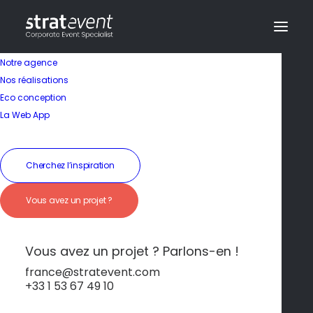
Notre agence
Nos réalisations
Eco conception
La Web App
Cherchez l’inspiration
Course aux Tavernes
Vous avez un projet ?
– Chasse au Trésor
Gourmande à Porto
Vous avez un projet ? Parlons-en !
france@stratevent.com
+33 1 53 67 49 10
Team-building