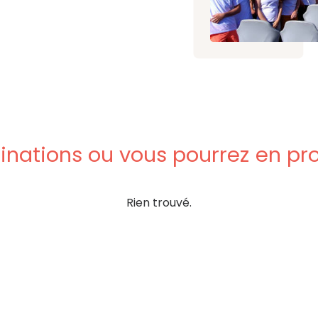
inations
ou
vous
pourrez
en
pro
Rien trouvé.