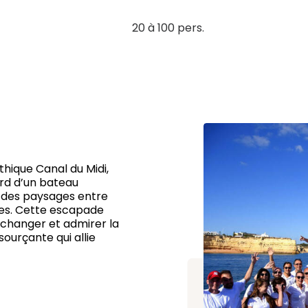
20 à 100 pers.
thique Canal du Midi,
rd d’un bateau
r des paysages entre
ues. Cette escapade
 échanger et admirer la
ourçante qui allie