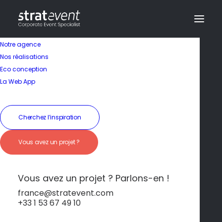
Notre agence
Nos réalisations
Eco conception
La Web App
Cherchez l’inspiration
Vous avez un projet ?
Diner au bord du Tage
Vous avez un projet ? Parlons-en !
france@stratevent.com
+33 1 53 67 49 10
Soirée