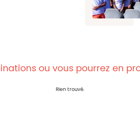
inations
ou
vous
pourrez
en
pro
Rien trouvé.