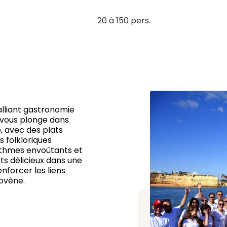
20 à 150 pers.
alliant gastronomie
a vous plonge dans
, avec des plats
 folkloriques
rythmes envoûtants et
ts délicieux dans une
forcer les liens
lovène.