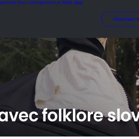
isations
Eco conception
La Web App
Cherchez l’i
avec folklore slo