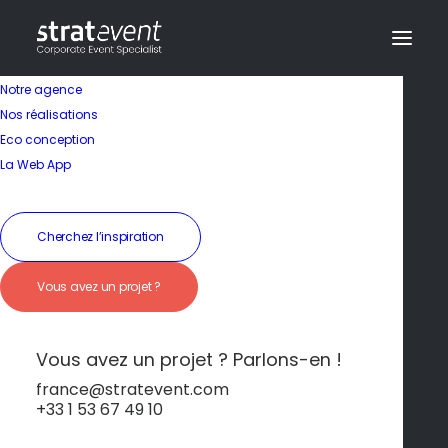
Notre agence
Nos réalisations
Eco conception
La Web App
Cherchez l’inspiration
Vous avez un projet ?
Initiation au Surf
Vous avez un projet ? Parlons-en !
france@stratevent.com
+33 1 53 67 49 10
Team-building