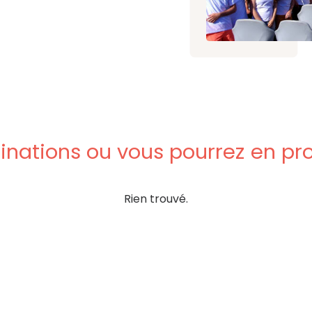
inations
ou
vous
pourrez
en
pro
Rien trouvé.