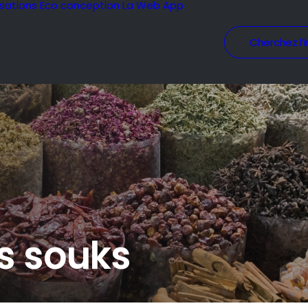
isations
Eco conception
La Web App
Cherchez l’i
es souks