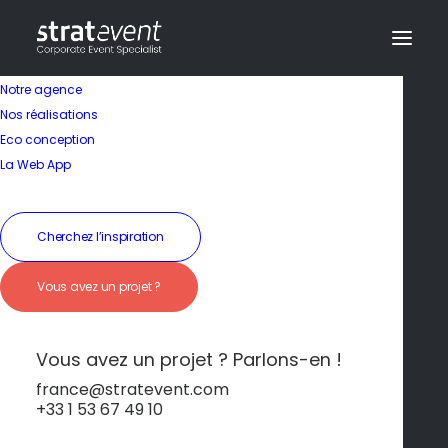
Notre agence
Nos réalisations
Eco conception
La Web App
Cherchez l’inspiration
Vous avez un projet ?
Rallye en 2CV
Vous avez un projet ? Parlons-en !
france@stratevent.com
+33 1 53 67 49 10
Team-building