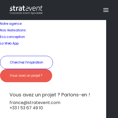
Notre agence
Nos réalisations
Eco conception
La Web App
Cherchez l’inspiration
Vous avez un projet ?
Randonnée au Mont
Boron
Vous avez un projet ? Parlons-en !
france@stratevent.com
+33 1 53 67 49 10
Détente