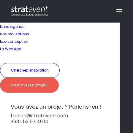
Notre agence
Nos réalisations
Eco conception
La Web App
Cherchez l’inspiration
Vous avez un projet ?
Randonnée équestre
sur la plage
Vous avez un projet ? Parlons-en !
france@stratevent.com
+33 1 53 67 49 10
Découverte