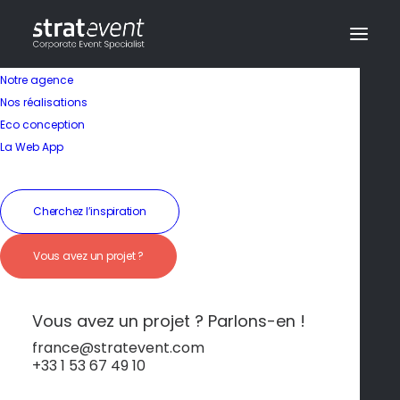
Notre agence
Nos réalisations
Eco conception
La Web App
Cherchez l’inspiration
Vous avez un projet ?
Soirée en bord de mer
Vous avez un projet ? Parlons-en !
france@stratevent.com
+33 1 53 67 49 10
Soirée