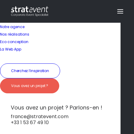
Notre agence
Nos réalisations
Eco conception
La Web App
Cherchez l’inspiration
Soirée Rooftop – Vue
Vous avez un projet ?
Panoramique sur les
Collines
Vous avez un projet ? Parlons-en !
france@stratevent.com
+33 1 53 67 49 10
Soirée