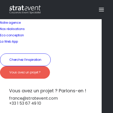
Notre agence
Nos réalisations
Eco conception
La Web App
Cherchez l’inspiration
Vous avez un projet ?
Soirée sur un rooftop
Lisboète
Vous avez un projet ? Parlons-en !
france@stratevent.com
+33 1 53 67 49 10
Soirée