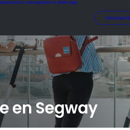
isations
Eco conception
La Web App
Cherchez l’i
ille en Segway