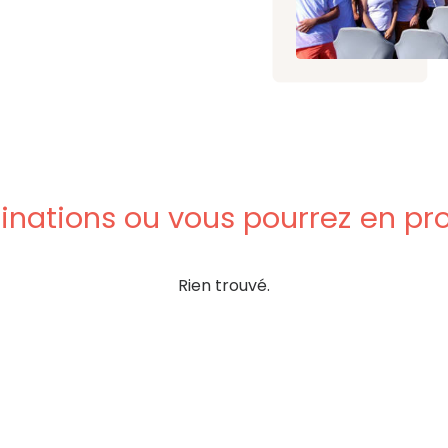
inations
ou
vous
pourrez
en
pro
Rien trouvé.