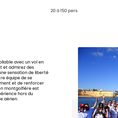
20 à 150 pers.
bliable avec un vol en
t et admirez des
ne sensation de liberté
re équipe de se
ment et de renforcer
 en montgolfière est
périence hors du
e aérien.