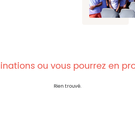
inations
ou
vous
pourrez
en
pro
Rien trouvé.