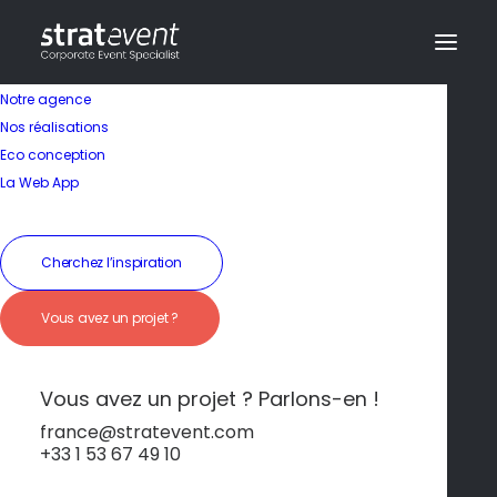
Notre agence
Nos réalisations
Eco conception
Embarquez dans
La Web App
l’univers de
l’aérospatial !
Cherchez l’inspiration
Vous avez un projet ?
19 janvier 2026
|
In
Toulouse
|
By
dev@creazy.fr
Possibilités de visites d’Airbus et d’activités
Vous avez un projet ? Parlons-en !
autour de l’aérospatial.
france@stratevent.com
+33 1 53 67 49 10