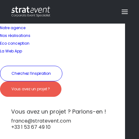
Notre agence
Nos réalisations
Eco conception
Gastronomie
La Web App
portugaise
Cherchez l’inspiration
19 janvier 2026
|
In
Porto et Douro
|
By
dev@creazy.fr
Vous avez un projet ?
Porto est également une ville gastronomique
de premier plan, avec des spécialités telles que
la francesinha et une cuisine portugaise
Vous avez un projet ? Parlons-en !
généreuse, parfaite pour des dégustations de
groupe.
france@stratevent.com
+33 1 53 67 49 10